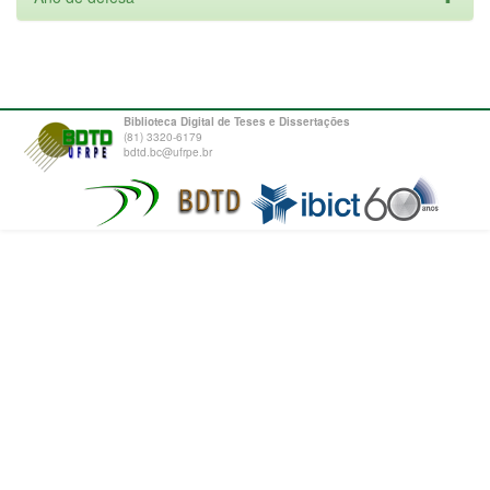
Biblioteca Digital de Teses e Dissertações
(81) 3320-6179
bdtd.bc@ufrpe.br