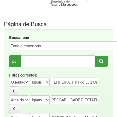
Página de Busca
Buscar em:
por
Filtros correntes: