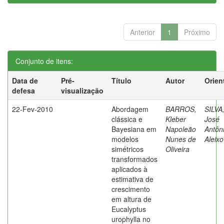
Anterior
1
Próximo
Conjunto de itens:
Data de
Pré-
Título
Autor
Orien
defesa
visualização
22-Fev-2010
Abordagem
BARROS,
SILVA
clássica e
Kleber
José
Bayesiana em
Napoleão
Antôn
modelos
Nunes de
Aleixo
simétricos
Oliveira
transformados
aplicados à
estimativa de
crescimento
em altura de
Eucalyptus
urophylla no