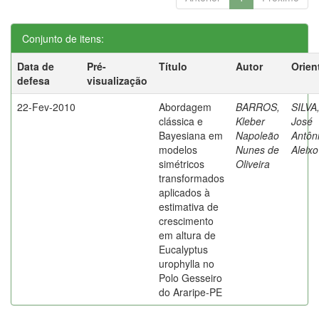
Conjunto de itens:
Data de
Pré-
Título
Autor
Orien
defesa
visualização
22-Fev-2010
Abordagem
BARROS,
SILVA
clássica e
Kleber
José
Bayesiana em
Napoleão
Antôn
modelos
Nunes de
Aleixo
simétricos
Oliveira
transformados
aplicados à
estimativa de
crescimento
em altura de
Eucalyptus
urophylla no
Polo Gesseiro
do Araripe-PE