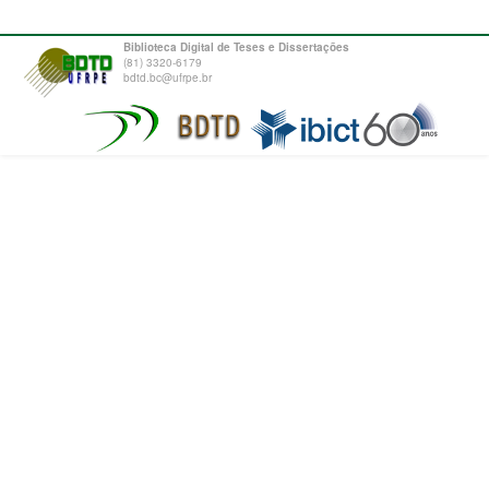
Biblioteca Digital de Teses e Dissertações
(81) 3320-6179
bdtd.bc@ufrpe.br