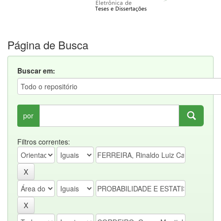
Página de Busca
Buscar em:
por
Filtros correntes: