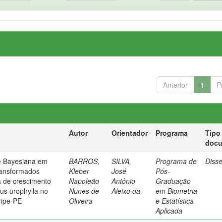
Anterior
1
P
Autor
Orientador
Programa
Tipo
doc
e Bayesiana em
BARROS,
SILVA,
Programa de
Diss
ransformados
Kleber
José
Pós-
a de crescimento
Napoleão
Antônio
Graduação
us urophylla no
Nunes de
Aleixo da
em Biometria
ripe-PE
Oliveira
e Estatística
Aplicada