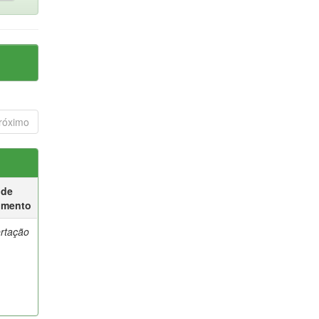
róximo
 de
umento
ertação