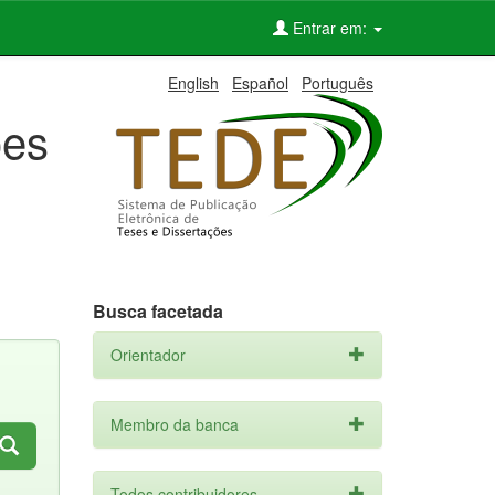
Entrar em:
English
Español
Português
ões
Busca facetada
Orientador
Membro da banca
Todos contribuidores