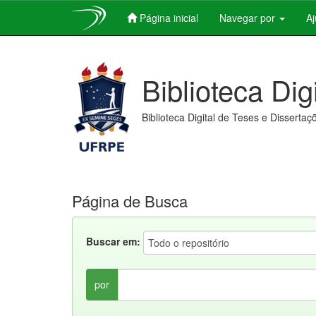
Página inicial
Navegar por
A
Skip
navigation
Biblioteca Dig
Biblioteca Digital de Teses e Dissertaç
Página de Busca
Buscar em:
por