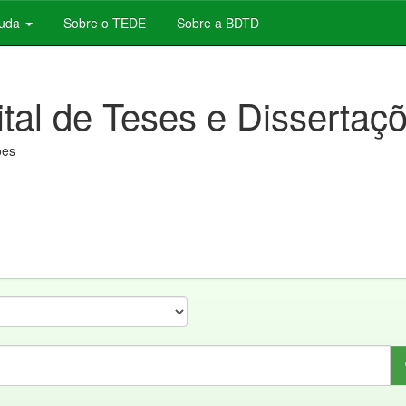
juda
Sobre o TEDE
Sobre a BDTD
ital de Teses e Dissertaç
ões