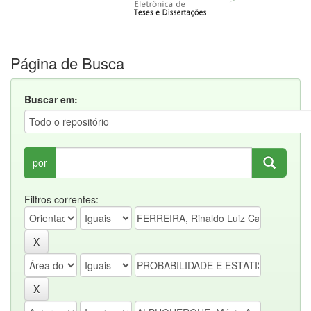
Página de Busca
Buscar em:
por
Filtros correntes: