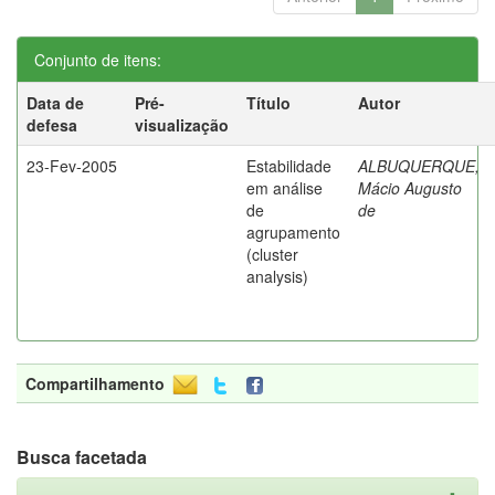
Conjunto de itens:
Data de
Pré-
Título
Autor
defesa
visualização
23-Fev-2005
Estabilidade
ALBUQUERQUE,
em análise
Mácio Augusto
de
de
agrupamento
(cluster
analysis)
Compartilhamento
Busca facetada