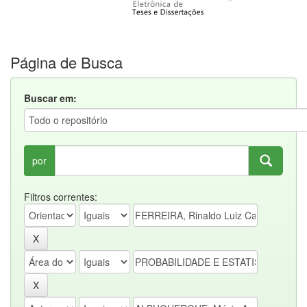
Página de Busca
Buscar em:
por
Filtros correntes: