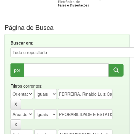
Página de Busca
Buscar em:
por
Filtros correntes: