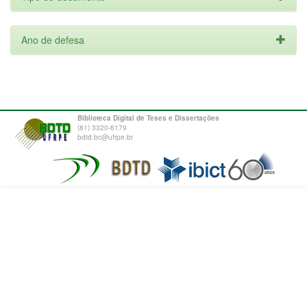
Ano de defesa
Biblioteca Digital de Teses e Dissertações
(81) 3320-6179
bdtd.bc@ufrpe.br