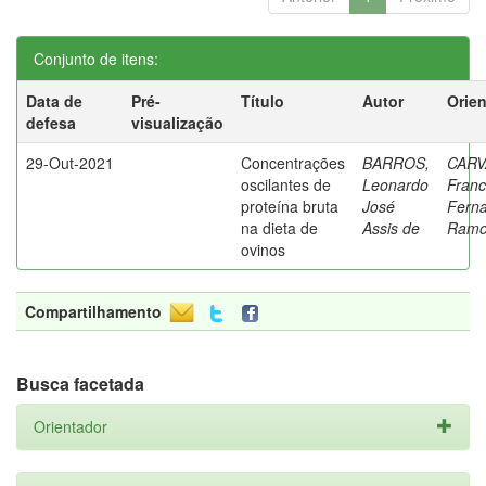
Conjunto de itens:
Data de
Pré-
Título
Autor
Orie
defesa
visualização
29-Out-2021
Concentrações
BARROS,
CARV
oscilantes de
Leonardo
Franc
proteína bruta
José
Fern
na dieta de
Assis de
Ramo
ovinos
Compartilhamento
Busca facetada
Orientador