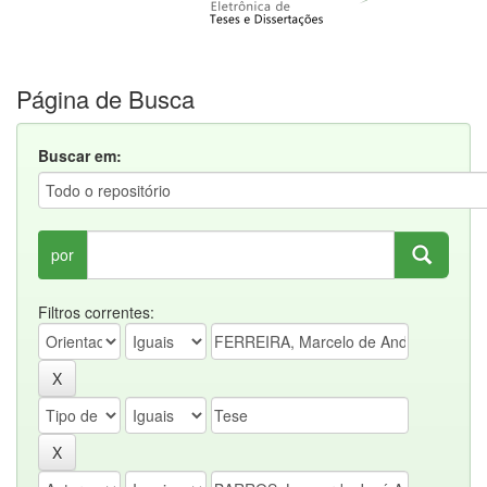
Página de Busca
Buscar em:
por
Filtros correntes: