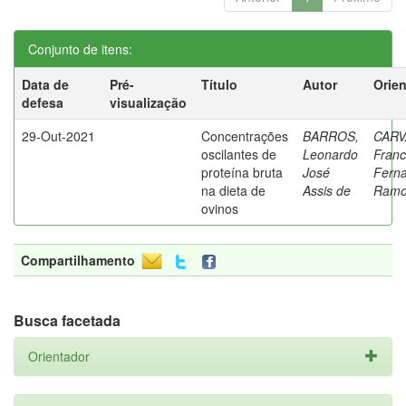
Conjunto de itens:
Data de
Pré-
Título
Autor
Orie
defesa
visualização
29-Out-2021
Concentrações
BARROS,
CARV
oscilantes de
Leonardo
Franc
proteína bruta
José
Fern
na dieta de
Assis de
Ramo
ovinos
Compartilhamento
Busca facetada
Orientador