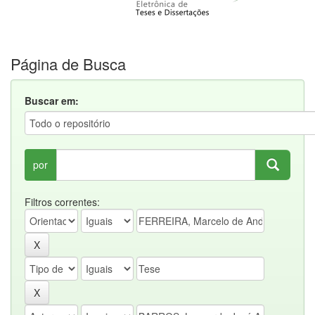
Página de Busca
Buscar em:
por
Filtros correntes: