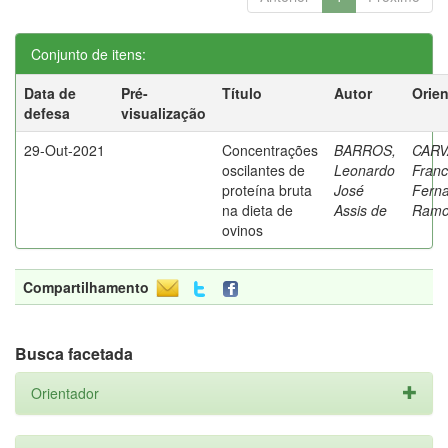
Conjunto de itens:
Data de
Pré-
Título
Autor
Orie
defesa
visualização
29-Out-2021
Concentrações
BARROS,
CARV
oscilantes de
Leonardo
Franc
proteína bruta
José
Fern
na dieta de
Assis de
Ramo
ovinos
Compartilhamento
Busca facetada
Orientador