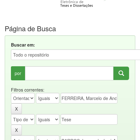
Página de Busca
Buscar em:
por
Filtros correntes: