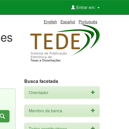
Entrar em:
English
Español
Português
ões
Busca facetada
Orientador
Membro da banca
Todos contribuidores