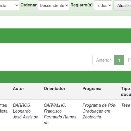
Ordenar
Registro(s)
Anterior
1
P
Autor
Orientador
Programa
Tipo
doc
ntes
BARROS,
CARVALHO,
Programa de Pós-
Tese
dieta
Leonardo
Francisco
Graduação em
José Assis de
Fernando Ramos
Zootecnia
de