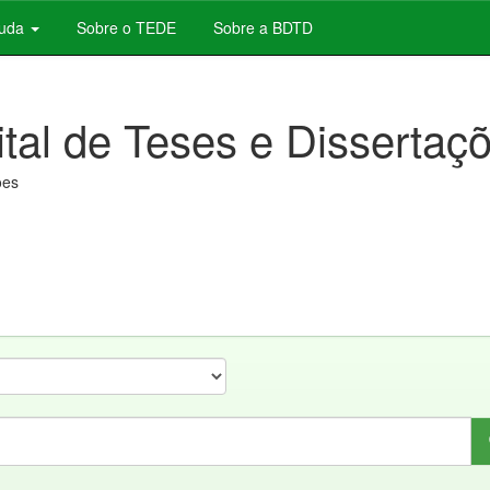
juda
Sobre o TEDE
Sobre a BDTD
ital de Teses e Dissertaç
ões