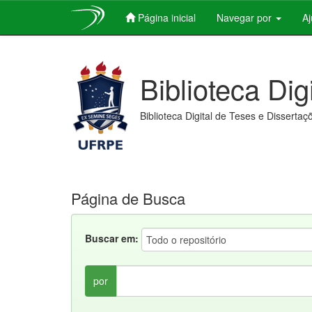
Página inicial
Navegar por
A
Skip
navigation
Biblioteca Dig
Biblioteca Digital de Teses e Dissertaç
Página de Busca
Buscar em:
por