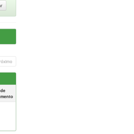
róximo
 de
umento