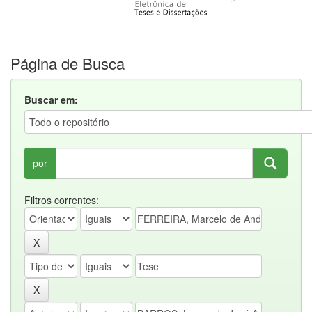
Página de Busca
Buscar em:
por
Filtros correntes: