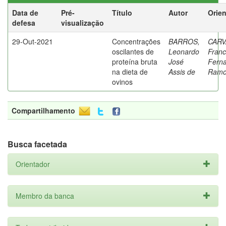
Data de
Pré-
Título
Autor
Orie
defesa
visualização
29-Out-2021
Concentrações
BARROS,
CARV
oscilantes de
Leonardo
Franc
proteína bruta
José
Fern
na dieta de
Assis de
Ramo
ovinos
Compartilhamento
Busca facetada
Orientador
Membro da banca