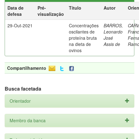
Data de
Pré-
Título
Autor
Orie
defesa
visualização
29-Out-2021
Concentrações
BARROS,
CARV
oscilantes de
Leonardo
Franc
proteína bruta
José
Fern
na dieta de
Assis de
Ramo
ovinos
Compartilhamento
Busca facetada
Orientador
Membro da banca