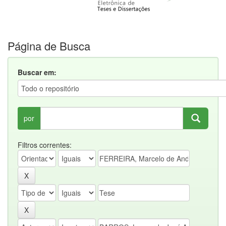
Página de Busca
Buscar em:
por
Filtros correntes: