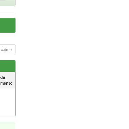
róximo
 de
umento