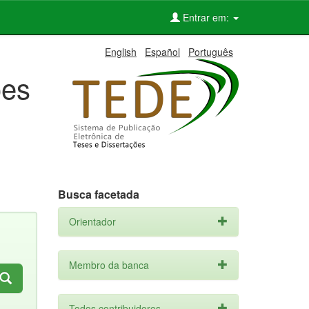
Entrar em:
English
Español
Português
ões
Busca facetada
Orientador
Membro da banca
Todos contribuidores