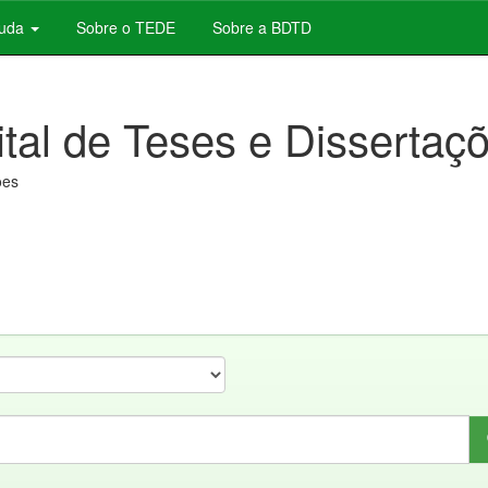
juda
Sobre o TEDE
Sobre a BDTD
ital de Teses e Dissertaç
ões