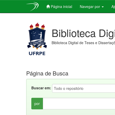
Página inicial
Navegar por
A
Skip
navigation
Biblioteca Dig
Biblioteca Digital de Teses e Dissertaç
Página de Busca
Buscar em:
por