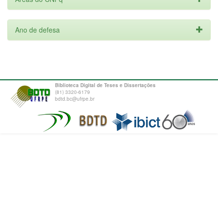
Ano de defesa
Biblioteca Digital de Teses e Dissertações
(81) 3320-6179
bdtd.bc@ufrpe.br