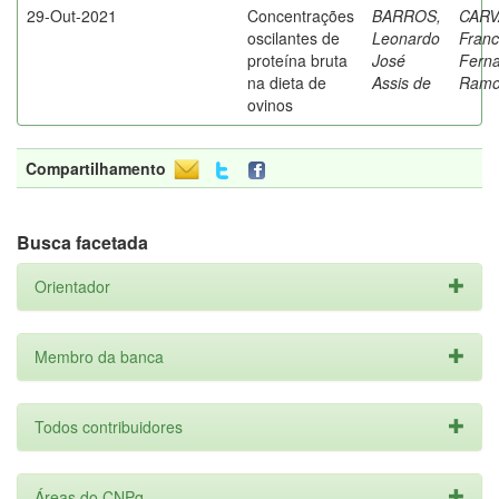
29-Out-2021
Concentrações
BARROS,
CARV
oscilantes de
Leonardo
Franc
proteína bruta
José
Fern
na dieta de
Assis de
Ramo
ovinos
Compartilhamento
Busca facetada
Orientador
Membro da banca
Todos contribuidores
Áreas do CNPq