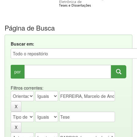
Página de Busca
Buscar em:
por
Filtros correntes: