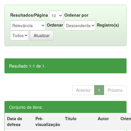
Resultados/Página
Ordenar por
Ordenar
Registro(s)
Resultado 1-1 de 1.
Anterior
1
Próximo
Conjunto de itens:
Data de
Pré-
Título
Autor
Orie
defesa
visualização