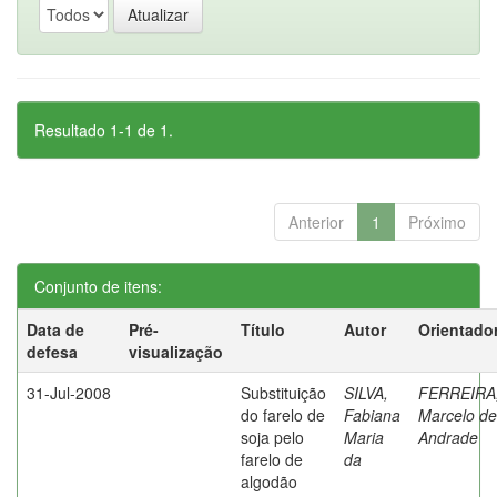
Resultado 1-1 de 1.
Anterior
1
Próximo
Conjunto de itens:
Data de
Pré-
Título
Autor
Orientado
defesa
visualização
31-Jul-2008
Substituição
SILVA,
FERREIRA
do farelo de
Fabiana
Marcelo de
soja pelo
Maria
Andrade
farelo de
da
algodão