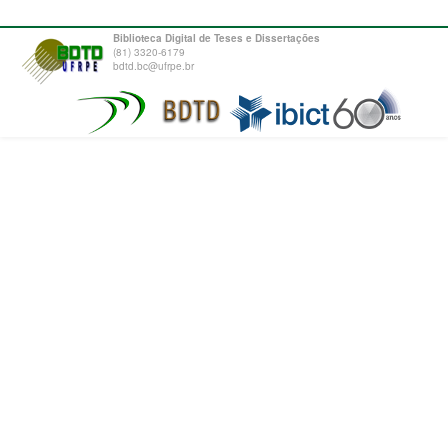
Biblioteca Digital de Teses e Dissertações
(81) 3320-6179
bdtd.bc@ufrpe.br