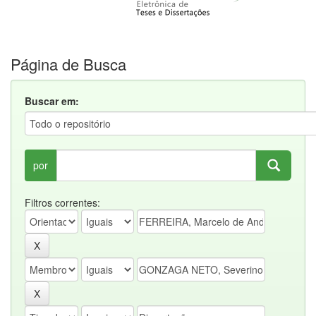
Página de Busca
Buscar em:
por
Filtros correntes: