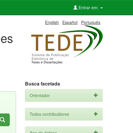
Entrar em:
English
Español
Português
ões
Busca facetada
Orientador
Todos contribuidores
Ano de defesa