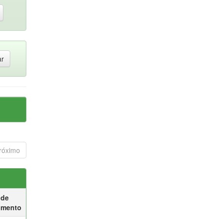
róximo
 de
umento