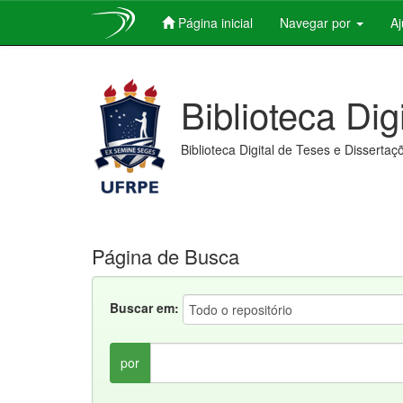
Página inicial
Navegar por
A
Skip
navigation
Biblioteca Dig
Biblioteca Digital de Teses e Dissertaç
Página de Busca
Buscar em:
por