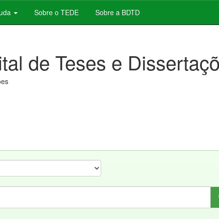
juda
Sobre o TEDE
Sobre a BDTD
ital de Teses e Dissertaç
ões