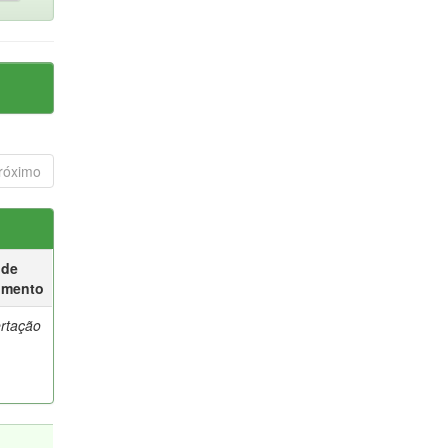
róximo
 de
umento
ertação