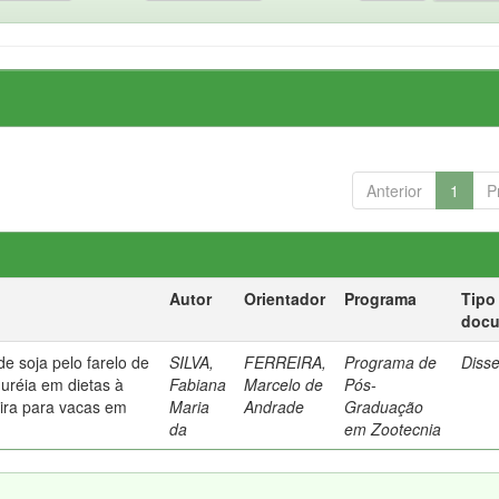
Anterior
1
P
Autor
Orientador
Programa
Tipo
doc
de soja pelo farelo de
SILVA,
FERREIRA,
Programa de
Diss
 uréia em dietas à
Fabiana
Marcelo de
Pós-
ira para vacas em
Maria
Andrade
Graduação
da
em Zootecnia