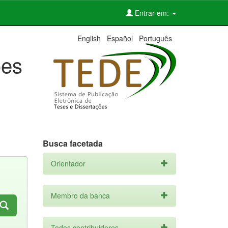
Entrar em:
English
Español
Português
ões
Busca facetada
Orientador
Membro da banca
Todos contribuidores