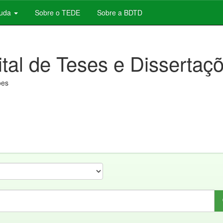
juda
Sobre o TEDE
Sobre a BDTD
ital de Teses e Dissertaç
ões