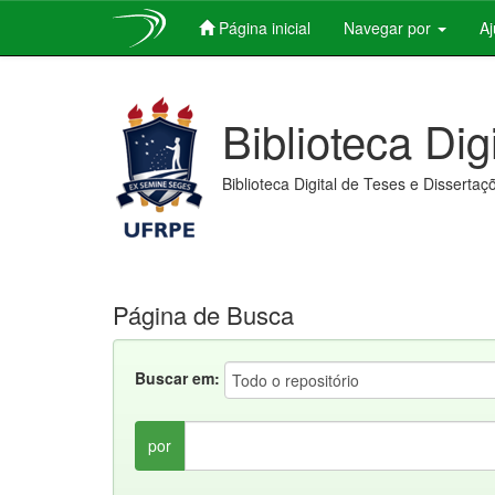
Página inicial
Navegar por
A
Skip
navigation
Biblioteca Dig
Biblioteca Digital de Teses e Dissertaç
Página de Busca
Buscar em:
por