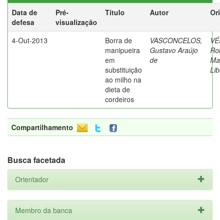
Data de
Pré-
Título
Autor
Or
defesa
visualização
4-Out-2013
Borra de
VASCONCELOS,
VÉ
manipueira
Gustavo Araújo
Ro
em
de
Ma
substituição
Lib
ao milho na
dieta de
cordeiros
Compartilhamento
Busca facetada
Orientador
Membro da banca