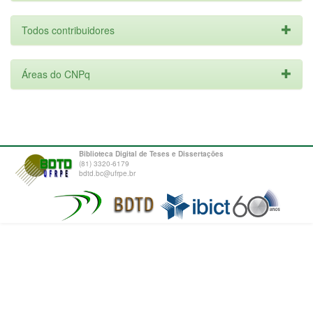
Todos contribuidores
Áreas do CNPq
Biblioteca Digital de Teses e Dissertações
(81) 3320-6179
bdtd.bc@ufrpe.br