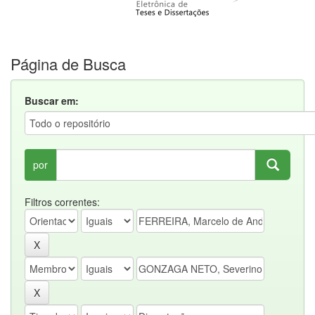
Página de Busca
Buscar em:
por
Filtros correntes: