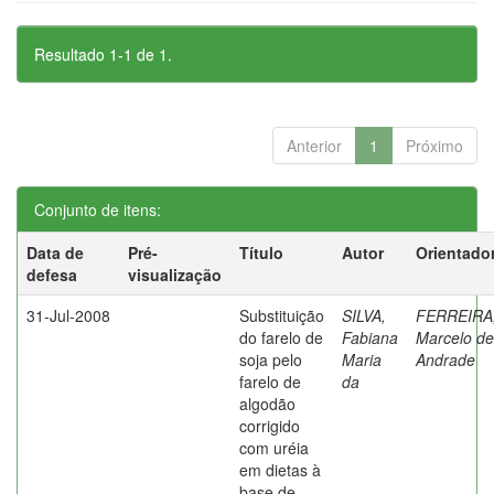
Resultado 1-1 de 1.
Anterior
1
Próximo
Conjunto de itens:
Data de
Pré-
Título
Autor
Orientado
defesa
visualização
31-Jul-2008
Substituição
SILVA,
FERREIRA
do farelo de
Fabiana
Marcelo de
soja pelo
Maria
Andrade
farelo de
da
algodão
corrigido
com uréia
em dietas à
base de