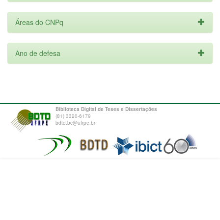
Áreas do CNPq
Ano de defesa
Biblioteca Digital de Teses e Dissertações
(81) 3320-6179
bdtd.bc@ufrpe.br