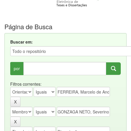
Página de Busca
Buscar em:
por
Filtros correntes: