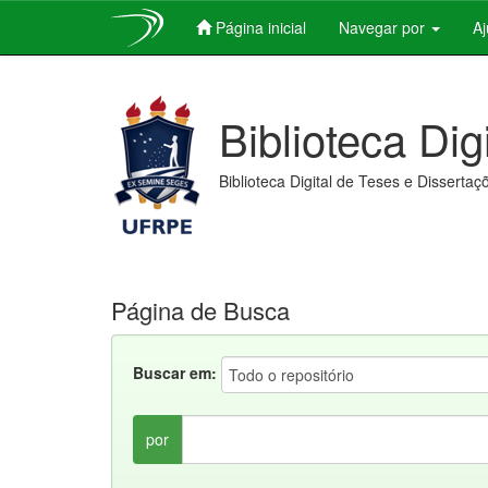
Página inicial
Navegar por
A
Skip
navigation
Biblioteca Dig
Biblioteca Digital de Teses e Dissertaç
Página de Busca
Buscar em:
por