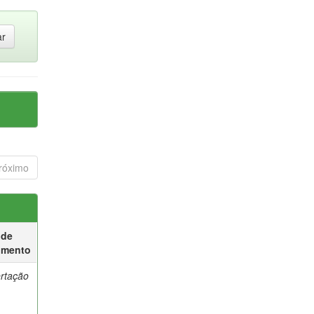
róximo
 de
umento
ertação