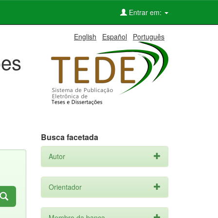
Entrar em:
English
Español
Português
ões
Busca facetada
Autor
Orientador
Membro da banca