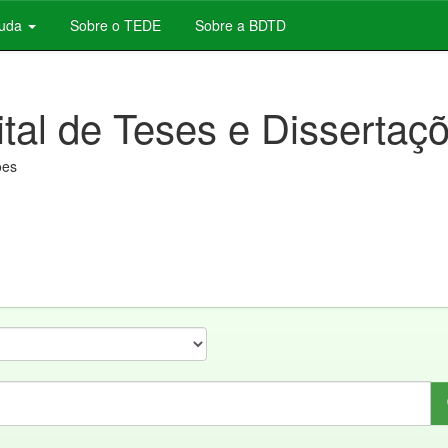
juda
Sobre o TEDE
Sobre a BDTD
ital de Teses e Dissertaç
ões