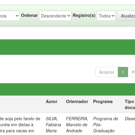
Ordenar
Registro(s)
Anterior
1
P
Autor
Orientador
Programa
Tipo
doc
de soja pelo farelo de
SILVA,
FERREIRA,
Programa de
Diss
 uréia em dietas à
Fabiana
Marcelo de
Pós-
ira para vacas em
Maria
Andrade
Graduação