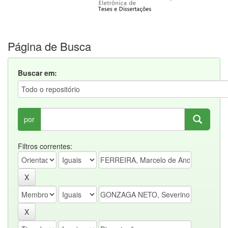
Página de Busca
Buscar em:
por
Filtros correntes: