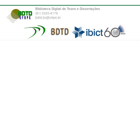
Biblioteca Digital de Teses e Dissertações
(81) 3320-6179
bdtd.bc@ufrpe.br