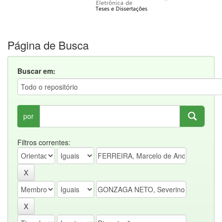
Página de Busca
Buscar em:
por
Filtros correntes: