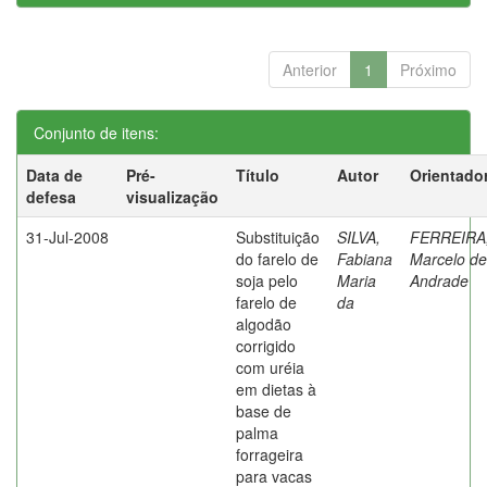
Anterior
1
Próximo
Conjunto de itens:
Data de
Pré-
Título
Autor
Orientado
defesa
visualização
31-Jul-2008
Substituição
SILVA,
FERREIRA
do farelo de
Fabiana
Marcelo de
soja pelo
Maria
Andrade
farelo de
da
algodão
corrigido
com uréia
em dietas à
base de
palma
forrageira
para vacas