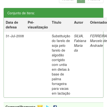
Conjunto de itens:
Data de
Pré-
Título
Autor
Orientado
defesa
visualização
31-Jul-2008
Substituição
SILVA,
FERREIRA
do farelo de
Fabiana
Marcelo de
soja pelo
Maria
Andrade
farelo de
da
algodão
corrigido
com uréia
em dietas à
base de
palma
forrageira
para vacas
em lactação
Compartilhamento