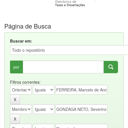
Página de Busca
Buscar em:
por
Filtros correntes: