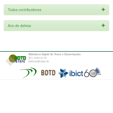
Todos contribuidores
Ano de defesa
Biblioteca Digital de Teses e Dissertações
(81) 3320-6179
bdtd.bc@ufrpe.br