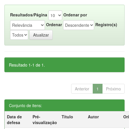
Resultados/Página
Ordenar por
Ordenar
Registro(s)
Resultado 1-1 de 1.
Anterior
1
Próximo
Conjunto de itens:
Data de
Pré-
Título
Autor
Or
defesa
visualização