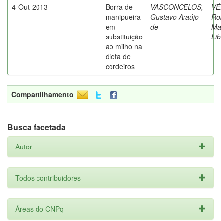
4-Out-2013
Borra de
VASCONCELOS,
VÉ
manipueira
Gustavo Araújo
Ro
em
de
Ma
substituição
Lib
ao milho na
dieta de
cordeiros
Compartilhamento
Busca facetada
Autor
Todos contribuidores
Áreas do CNPq