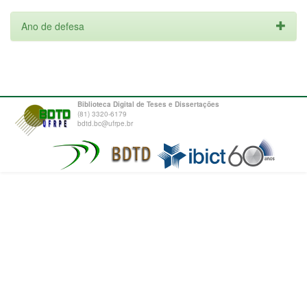
Ano de defesa
Biblioteca Digital de Teses e Dissertações
(81) 3320-6179
bdtd.bc@ufrpe.br