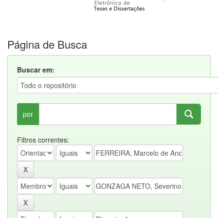
Página de Busca
Buscar em:
por
Filtros correntes: