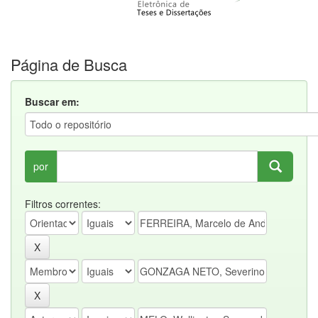
Página de Busca
Buscar em:
por
Filtros correntes: