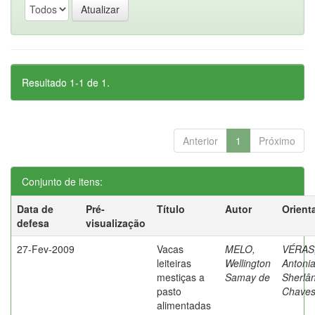
Resultado 1-1 de 1.
Anterior
1
Próximo
Conjunto de itens:
Data de
Pré-
Título
Autor
Orient
defesa
visualização
27-Fev-2009
Vacas
MELO,
VÉRAS
leiteiras
Wellington
Antoni
mestiças a
Samay de
Sherlâ
pasto
Chave
alimentadas