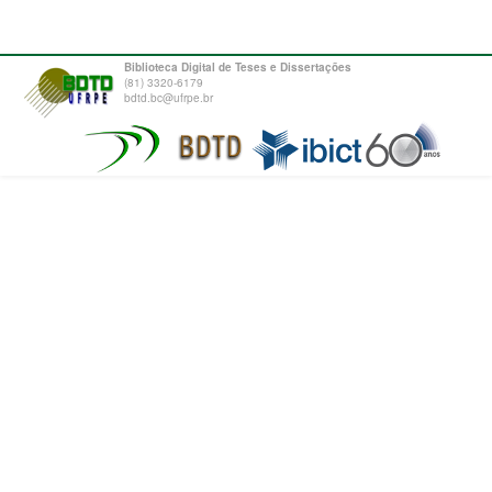
Biblioteca Digital de Teses e Dissertações
(81) 3320-6179
bdtd.bc@ufrpe.br