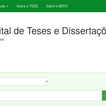
juda
Sobre o TEDE
Sobre a BDTD
ital de Teses e Dissertaç
ões