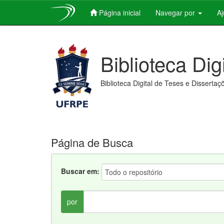
Página inicial
Navegar por
A
Skip
navigation
Biblioteca Dig
Biblioteca Digital de Teses e Dissertaç
Página de Busca
Buscar em:
por