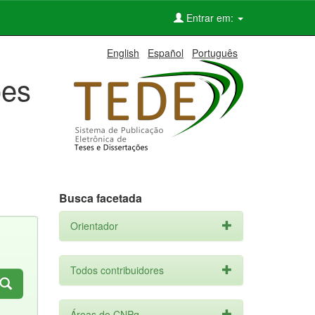
Entrar em:
English
Español
Português
ões
Busca facetada
Orientador
Todos contribuidores
Áreas do CNPq