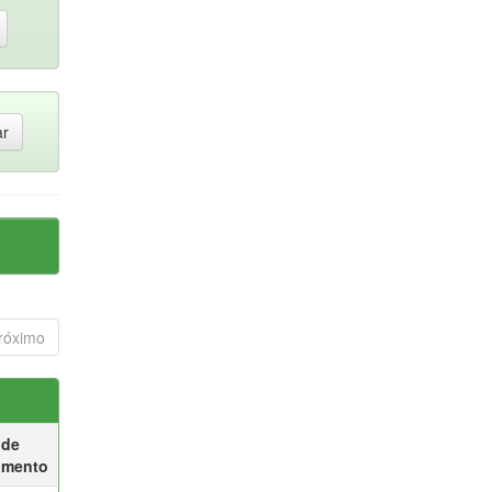
róximo
 de
umento