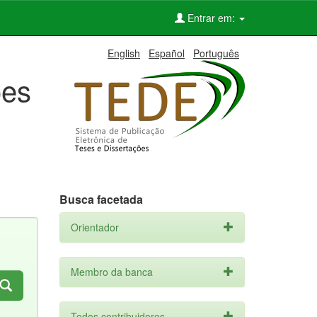
Entrar em:
English
Español
Português
ões
Busca facetada
Orientador
Membro da banca
Todos contribuidores