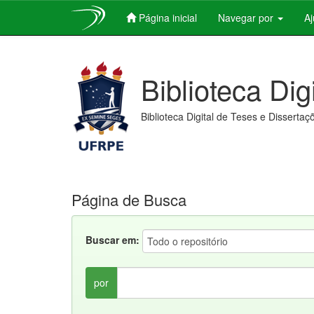
Página inicial
Navegar por
A
Skip
navigation
Biblioteca Dig
Biblioteca Digital de Teses e Dissertaç
Página de Busca
Buscar em:
por