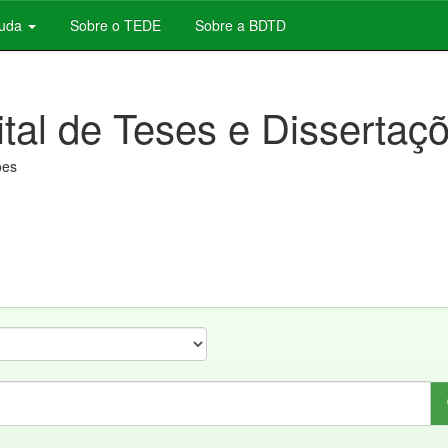
juda
Sobre o TEDE
Sobre a BDTD
ital de Teses e Dissertaç
ões