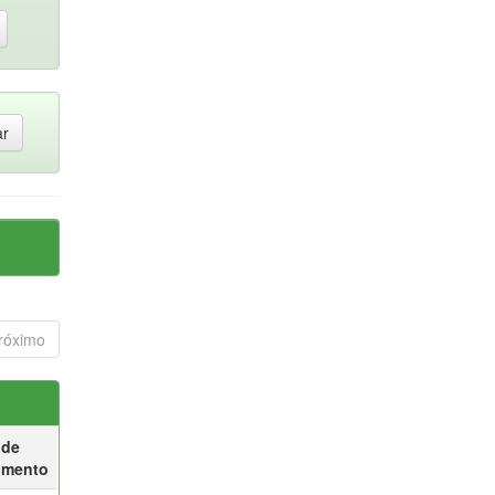
róximo
 de
umento