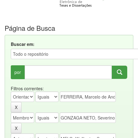
Página de Busca
Buscar em:
por
Filtros correntes: