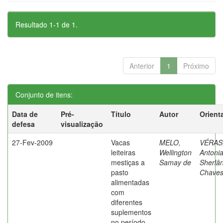
Resultado 1-1 de 1.
Anterior
1
Próximo
Conjunto de itens:
Data de
Pré-
Título
Autor
Orient
defesa
visualização
27-Fev-2009
Vacas
MELO,
VÉRAS
leiteiras
Wellington
Antoni
mestiças a
Samay de
Sherlâ
pasto
Chave
alimentadas
com
diferentes
suplementos
no período