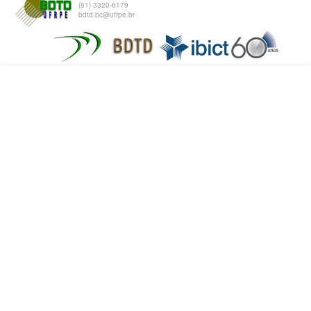
(81) 3320-6179
bdtd.bc@ufrpe.br