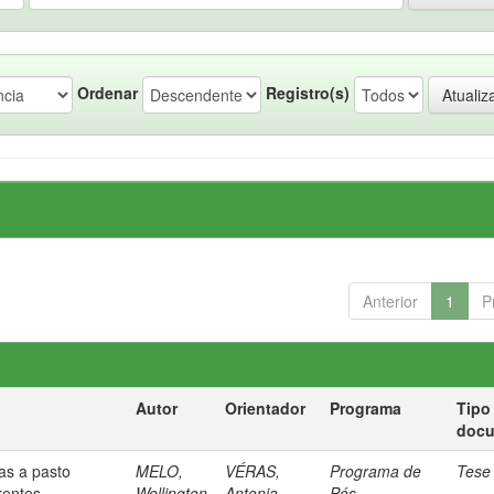
Ordenar
Registro(s)
Anterior
1
P
Autor
Orientador
Programa
Tipo
doc
ças a pasto
MELO,
VÉRAS,
Programa de
Tese
rentes
Wellington
Antonia
Pós-