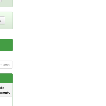
róximo
 de
umento