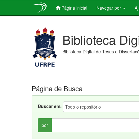
Página inicial
Navegar por
A
Skip
navigation
Biblioteca Dig
Biblioteca Digital de Teses e Dissertaç
Página de Busca
Buscar em:
por