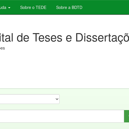
juda
Sobre o TEDE
Sobre a BDTD
ital de Teses e Dissertaç
ões