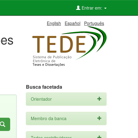
Entrar em:
English
Español
Português
ões
Busca facetada
Orientador
Membro da banca
Todos contribuidores