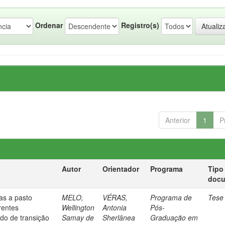
Ordenar
Registro(s)
Anterior
1
P
Autor
Orientador
Programa
Tipo
doc
ças a pasto
MELO,
VÉRAS,
Programa de
Tese
rentes
Wellington
Antonia
Pós-
do de transição
Samay de
Sherlânea
Graduação em