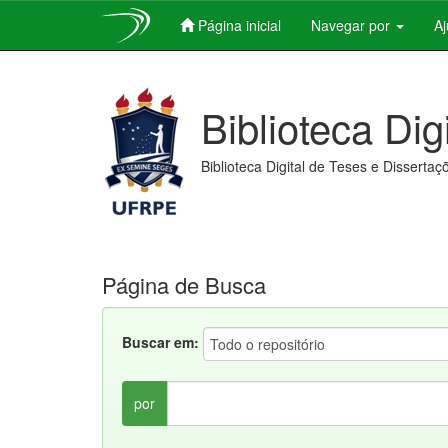
Página inicial
Navegar por
A
Skip
navigation
Biblioteca Dig
Biblioteca Digital de Teses e Dissertaç
Página de Busca
Buscar em:
por