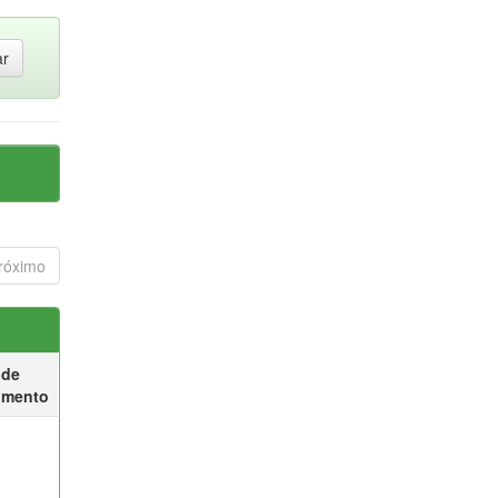
róximo
 de
umento