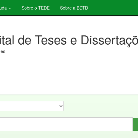
juda
Sobre o TEDE
Sobre a BDTD
ital de Teses e Dissertaç
ões