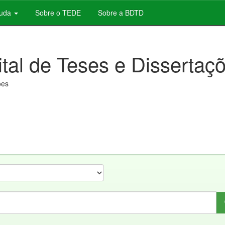
juda
Sobre o TEDE
Sobre a BDTD
ital de Teses e Dissertaç
ões