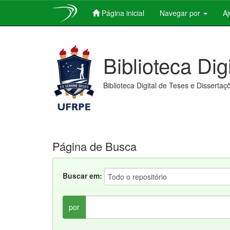
Página inicial
Navegar por
A
Skip
navigation
Biblioteca Dig
Biblioteca Digital de Teses e Dissertaç
Página de Busca
Buscar em:
por