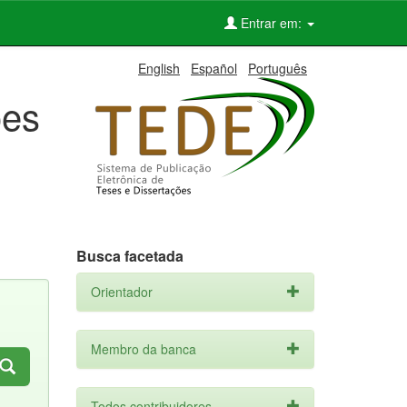
Entrar em:
English
Español
Português
ões
Busca facetada
Orientador
Membro da banca
Todos contribuidores