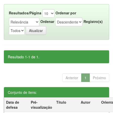
Resultados/Página
Ordenar por
Ordenar
Registro(s)
Resultado 1-1 de 1.
Anterior
1
Próximo
Conjunto de itens:
Data de
Pré-
Título
Autor
Orient
defesa
visualização