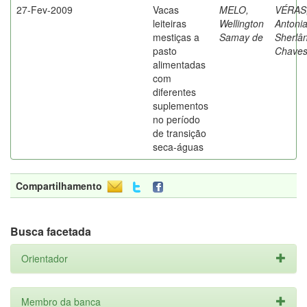
27-Fev-2009
Vacas
MELO,
VÉRAS
leiteiras
Wellington
Antoni
mestiças a
Samay de
Sherlâ
pasto
Chave
alimentadas
com
diferentes
suplementos
no período
de transição
seca-águas
Compartilhamento
Busca facetada
Orientador
Membro da banca