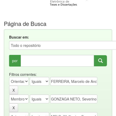
Página de Busca
Buscar em:
por
Filtros correntes: