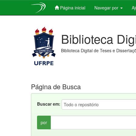
Página inicial
Navegar por
A
Skip
navigation
Biblioteca Dig
Biblioteca Digital de Teses e Dissertaç
Página de Busca
Buscar em:
por