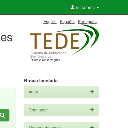
Entrar em:
English
Español
Português
ões
Busca facetada
Autor
Orientador
Membro da banca