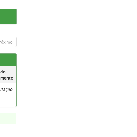
róximo
 de
umento
ertação