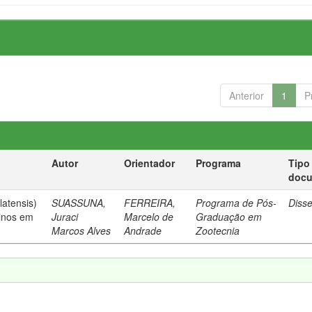
Anterior
1
P
Autor
Orientador
Programa
Tipo
doc
latensis)
SUASSUNA,
FERREIRA,
Programa de Pós-
Diss
vinos em
Juraci
Marcelo de
Graduação em
Marcos Alves
Andrade
Zootecnia