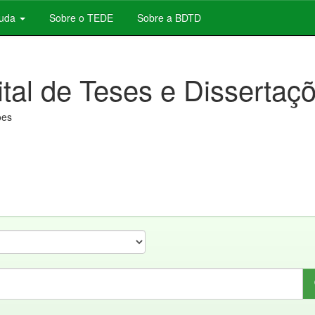
juda
Sobre o TEDE
Sobre a BDTD
ital de Teses e Dissertaç
ões