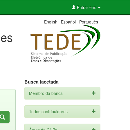
Entrar em:
English
Español
Português
ões
Busca facetada
Membro da banca
Todos contribuidores
Áreas do CNPq