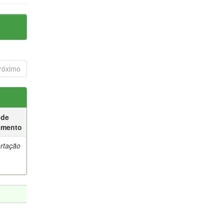
róximo
 de
umento
ertação