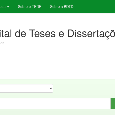
juda
Sobre o TEDE
Sobre a BDTD
ital de Teses e Dissertaç
ões