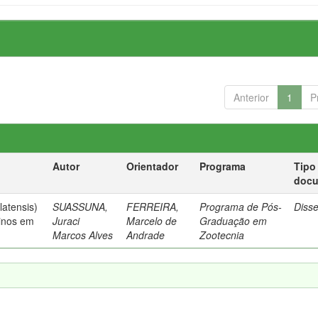
Anterior
1
P
Autor
Orientador
Programa
Tipo
doc
latensis)
SUASSUNA,
FERREIRA,
Programa de Pós-
Diss
vinos em
Juraci
Marcelo de
Graduação em
Marcos Alves
Andrade
Zootecnia