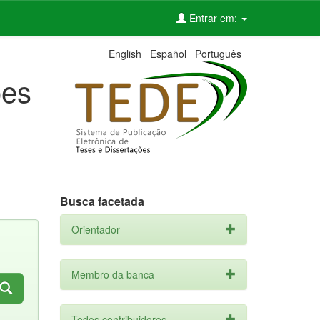
Entrar em:
English
Español
Português
ões
Busca facetada
Orientador
Membro da banca
Todos contribuidores