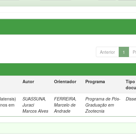
Anterior
1
P
Autor
Orientador
Programa
Tipo
doc
latensis)
SUASSUNA,
FERREIRA,
Programa de Pós-
Diss
vinos em
Juraci
Marcelo de
Graduação em
Marcos Alves
Andrade
Zootecnia