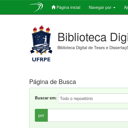
Página inicial
Navegar por
A
Skip
navigation
Biblioteca Dig
Biblioteca Digital de Teses e Dissertaç
Página de Busca
Buscar em:
por