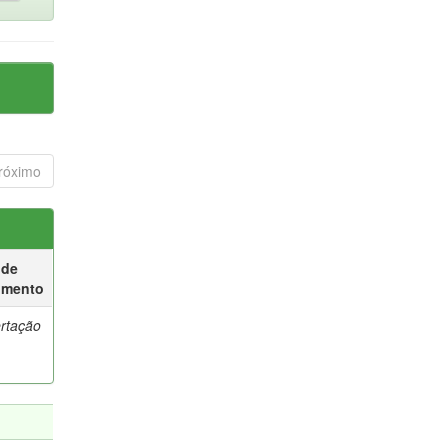
róximo
 de
umento
ertação