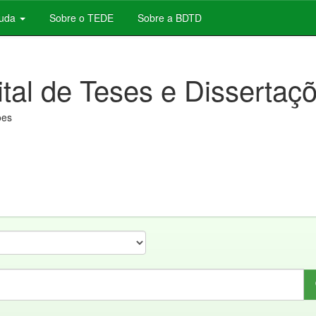
juda
Sobre o TEDE
Sobre a BDTD
ital de Teses e Dissertaç
ões