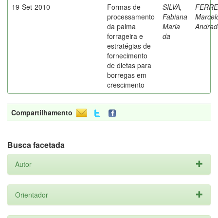
19-Set-2010
Formas de
SILVA,
FERRE
processamento
Fabiana
Marcel
da palma
Maria
Andrad
forrageira e
da
estratégias de
fornecimento
de dietas para
borregas em
crescimento
Compartilhamento
Busca facetada
Autor
Orientador