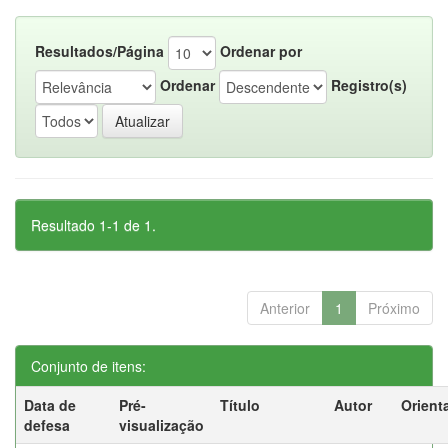
Resultados/Página
Ordenar por
Ordenar
Registro(s)
Resultado 1-1 de 1.
Anterior
1
Próximo
Conjunto de itens:
Data de
Pré-
Título
Autor
Orient
defesa
visualização