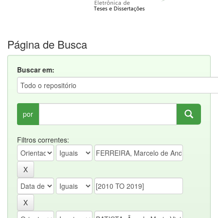
Página de Busca
Buscar em:
por
Filtros correntes: