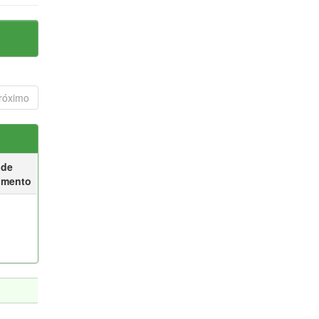
róximo
 de
umento