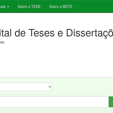
juda
Sobre o TEDE
Sobre a BDTD
ital de Teses e Dissertaç
ões