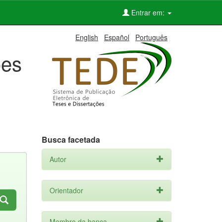
Entrar em:
English
Español
Português
ões
Busca facetada
Autor
Orientador
Membro da banca