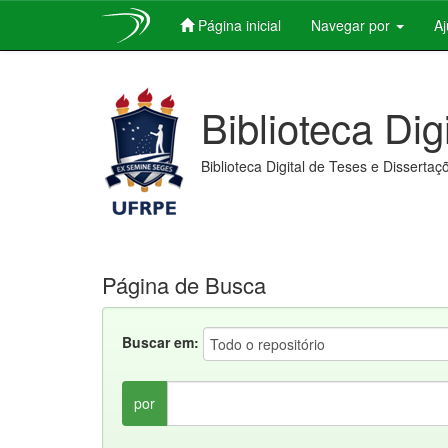
Página inicial
Navegar por
A
Skip
navigation
Biblioteca Dig
Biblioteca Digital de Teses e Dissertaç
Página de Busca
Buscar em:
por