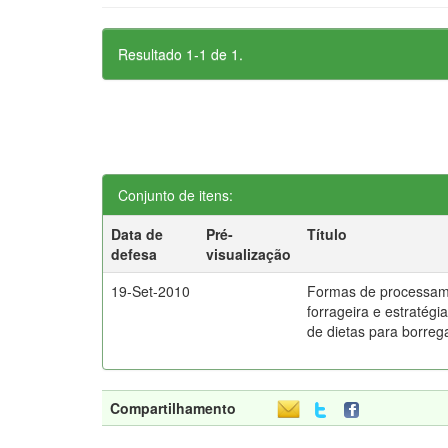
Resultado 1-1 de 1.
Conjunto de itens:
Data de
Pré-
Título
defesa
visualização
19-Set-2010
Formas de processam
forrageira e estratégi
de dietas para borre
Compartilhamento