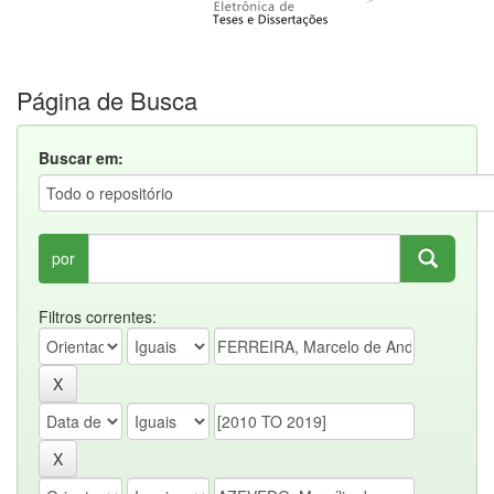
Página de Busca
Buscar em:
por
Filtros correntes: