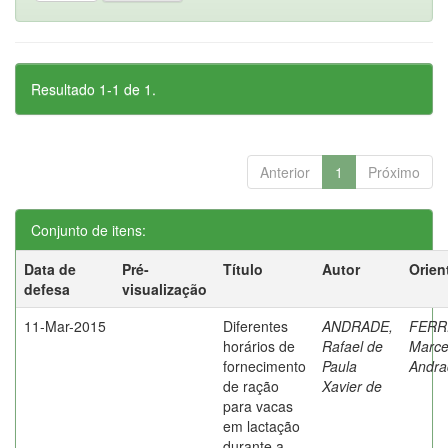
Resultado 1-1 de 1.
Anterior
1
Próximo
Conjunto de itens:
Data de
Pré-
Título
Autor
Orien
defesa
visualização
11-Mar-2015
Diferentes
ANDRADE,
FERR
horários de
Rafael de
Marce
fornecimento
Paula
Andra
de ração
Xavier de
para vacas
em lactação
durante a