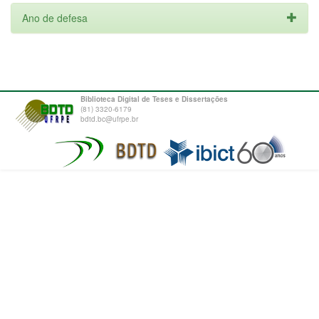
Ano de defesa
Biblioteca Digital de Teses e Dissertações
(81) 3320-6179
bdtd.bc@ufrpe.br