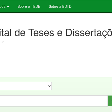
juda
Sobre o TEDE
Sobre a BDTD
ital de Teses e Dissertaç
ões