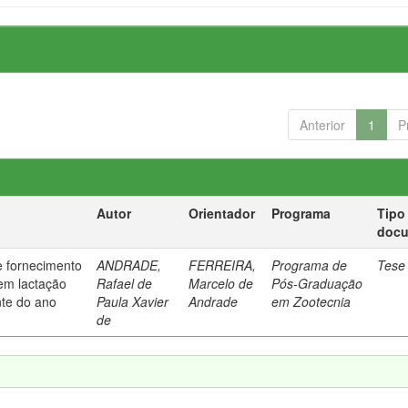
Anterior
1
P
Autor
Orientador
Programa
Tipo
doc
e fornecimento
ANDRADE,
FERREIRA,
Programa de
Tese
em lactação
Rafael de
Marcelo de
Pós-Graduação
nte do ano
Paula Xavier
Andrade
em Zootecnia
de