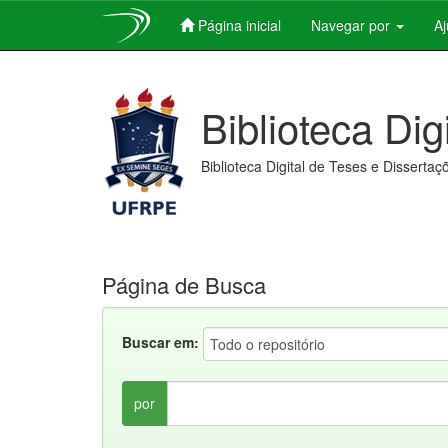
Página inicial
Navegar por
A
Skip
navigation
Biblioteca Dig
Biblioteca Digital de Teses e Dissertaç
Página de Busca
Buscar em:
por