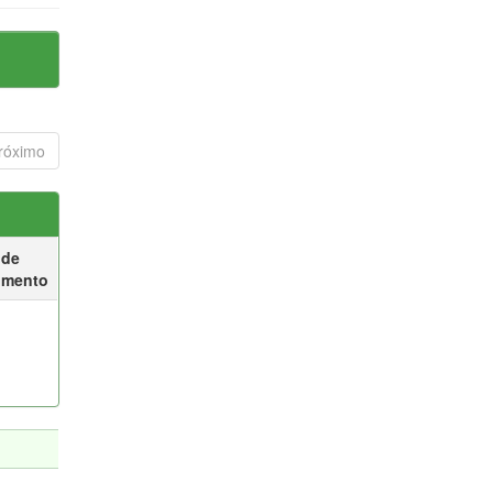
róximo
 de
umento