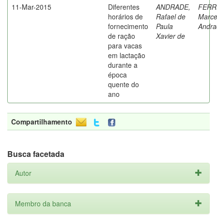
11-Mar-2015
Diferentes
ANDRADE,
FERR
horários de
Rafael de
Marce
fornecimento
Paula
Andra
de ração
Xavier de
para vacas
em lactação
durante a
época
quente do
ano
Compartilhamento
Busca facetada
Autor
Membro da banca