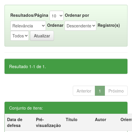
Resultados/Página
Ordenar por
Ordenar
Registro(s)
Resultado 1-1 de 1.
Anterior
1
Próximo
Conjunto de itens:
Data de
Pré-
Título
Autor
Orien
defesa
visualização