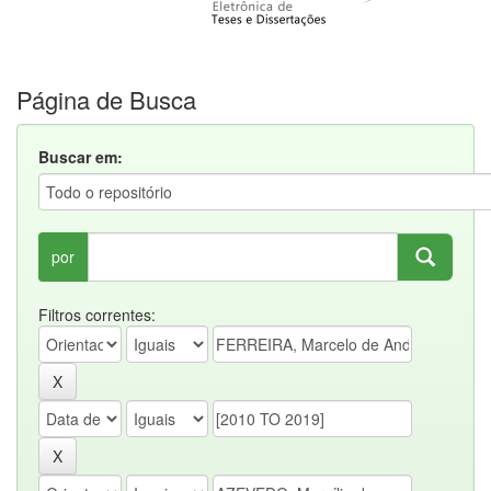
Página de Busca
Buscar em:
por
Filtros correntes: