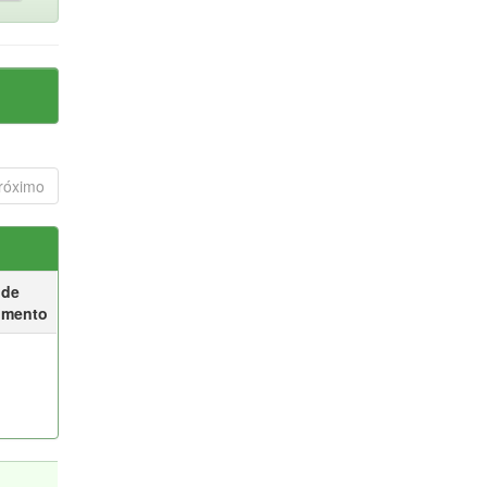
róximo
 de
umento