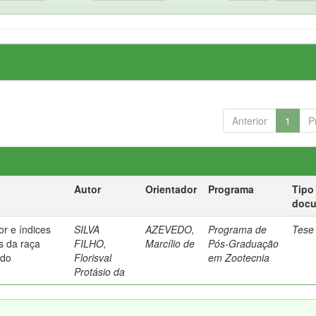
Anterior
1
P
Autor
Orientador
Programa
Tipo
doc
or e índices
SILVA
AZEVEDO,
Programa de
Tese
s da raça
FILHO,
Marcílio de
Pós-Graduação
ido
Florisval
em Zootecnia
Protásio da