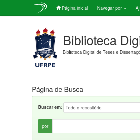
Página inicial
Navegar por
A
Skip
navigation
Biblioteca Dig
Biblioteca Digital de Teses e Dissertaç
Página de Busca
Buscar em:
por