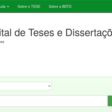
juda
Sobre o TEDE
Sobre a BDTD
ital de Teses e Dissertaç
ões