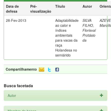
Data de
Pré-
Título
Autor
Orient
defesa
visualização
28-Fev-2013
Adaptabilidade
SILVA
AZEVE
ao calor e
FILHO,
Marcíli
índices
Florisval
ambientais
Protásio
para vacas da
da
raça
Holandesa no
semiárido
Compartilhamento
Busca facetada
Autor