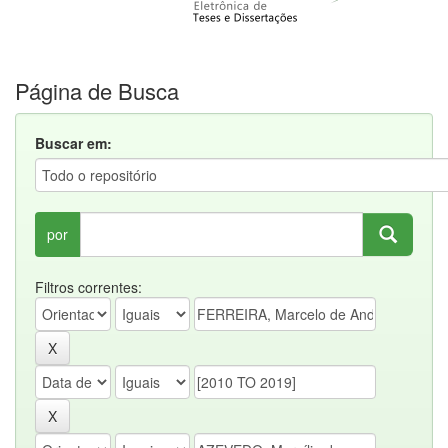
Página de Busca
Buscar em:
por
Filtros correntes: