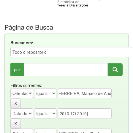
Página de Busca
Buscar em:
por
Filtros correntes: