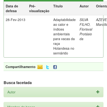
Data de
Pré-
Título
Autor
Orient
defesa
visualização
28-Fev-2013
Adaptabilidade
SILVA
AZEVE
ao calor e
FILHO,
Marcíli
índices
Florisval
ambientais
Protásio
para vacas da
da
raça
Holandesa no
semiárido
Compartilhamento
Busca facetada
Autor