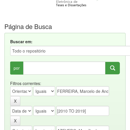
Página de Busca
Buscar em:
por
Filtros correntes: