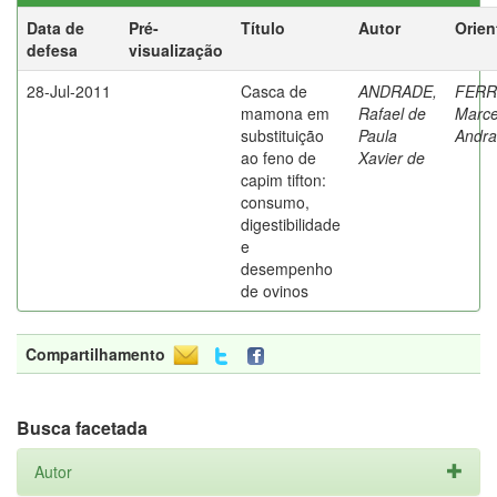
Data de
Pré-
Título
Autor
Orien
defesa
visualização
28-Jul-2011
Casca de
ANDRADE,
FERR
mamona em
Rafael de
Marce
substituição
Paula
Andr
ao feno de
Xavier de
capim tifton:
consumo,
digestibilidade
e
desempenho
de ovinos
Compartilhamento
Busca facetada
Autor