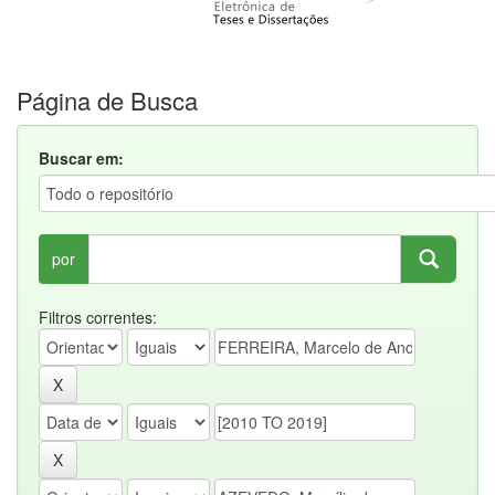
Página de Busca
Buscar em:
por
Filtros correntes: