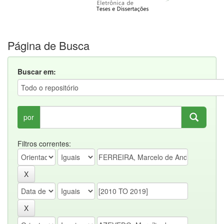
Página de Busca
Buscar em:
por
Filtros correntes: