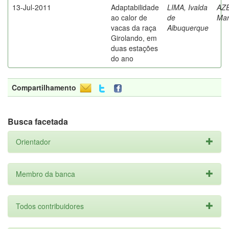
13-Jul-2011
Adaptabilidade
LIMA, Ivalda
AZ
ao calor de
de
Mar
vacas da raça
Albuquerque
Girolando, em
duas estações
do ano
Compartilhamento
Busca facetada
Orientador
Membro da banca
Todos contribuidores