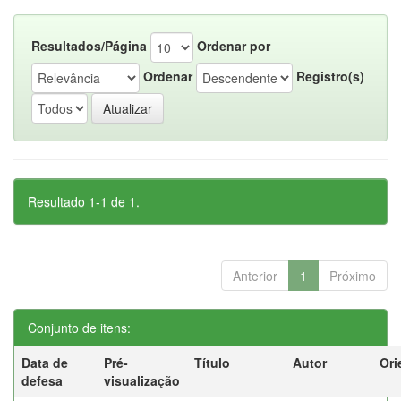
Resultados/Página
Ordenar por
Ordenar
Registro(s)
Resultado 1-1 de 1.
Anterior
1
Próximo
Conjunto de itens:
Data de
Pré-
Título
Autor
Ori
defesa
visualização