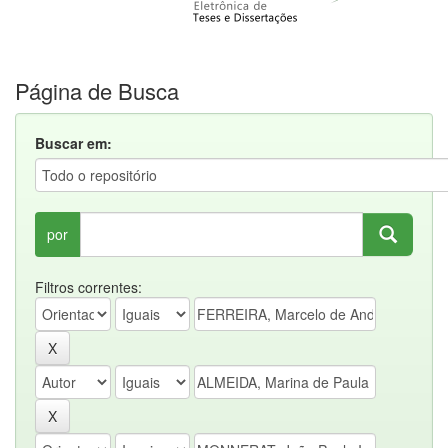
Página de Busca
Buscar em:
por
Filtros correntes: