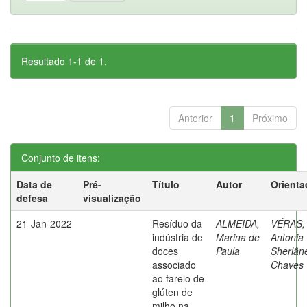
Resultado 1-1 de 1.
Anterior
1
Próximo
Conjunto de itens:
Data de
Pré-
Título
Autor
Orienta
defesa
visualização
21-Jan-2022
Resíduo da
ALMEIDA,
VÉRAS,
indústria de
Marina de
Antonia
doces
Paula
Sherlân
associado
Chaves
ao farelo de
glúten de
milho na