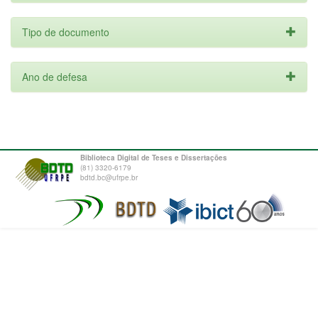
Tipo de documento
Ano de defesa
Biblioteca Digital de Teses e Dissertações
(81) 3320-6179
bdtd.bc@ufrpe.br