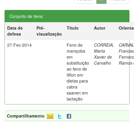
Conjunto de itens:
Data de
Pré-
Título
Autor
Orient
defesa
visualização
27-Fev-2014
Feno de
CORREIA,
CARVA
maniçoba
Marta
Francis
em
Xavier de
Fernan
substituição
Carvalho
Ramos 
ao feno de
tifton em
dietas para
cabra
saanen em
lactação
Compartilhamento