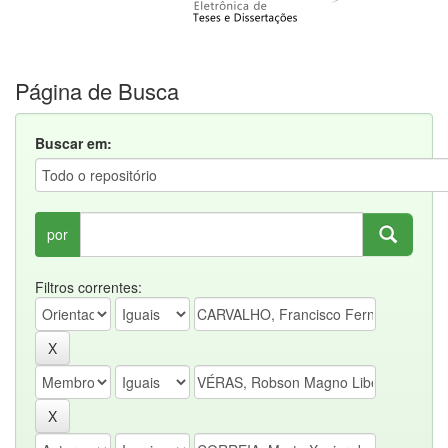
Página de Busca
Buscar em:
por
Filtros correntes: