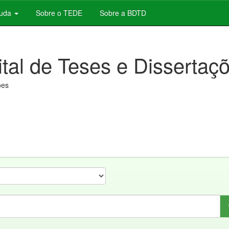
juda
Sobre o TEDE
Sobre a BDTD
ital de Teses e Dissertaç
ões