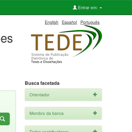
Entrar em:
English
Español
Português
ões
Busca facetada
Orientador
Membro da banca
Todos contribuidores