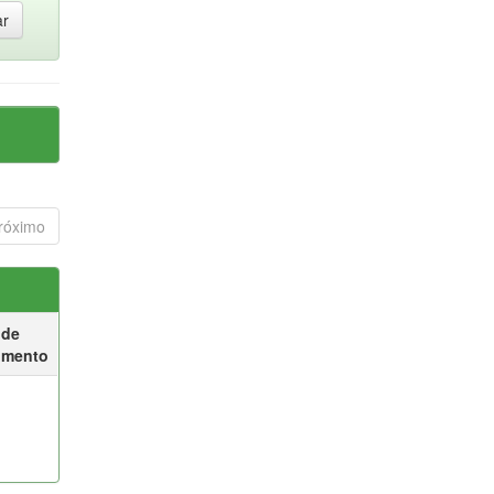
róximo
 de
umento