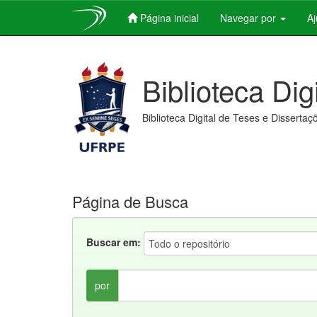
Página inicial
Navegar por
A
Skip
navigation
Biblioteca Dig
Biblioteca Digital de Teses e Dissertaç
Página de Busca
Buscar em:
por