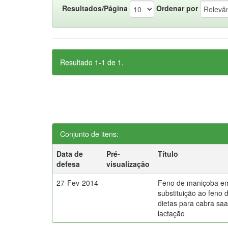
Resultados/Página
Ordenar por
Resultado 1-1 de 1.
Conjunto de itens:
Data de
Pré-
Título
defesa
visualização
27-Fev-2014
Feno de maniçoba e
substituição ao feno d
dietas para cabra s
lactação