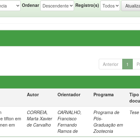
Ordenar
Registro(s)
Anterior
1
P
Autor
Orientador
Programa
Tipo
doc
m
CORREIA,
CARVALHO,
Programa de
Tese
e tifton em
Marta Xavier
Francisco
Pós-
aanen em
de Carvalho
Fernando
Graduação em
Ramos de
Zootecnia